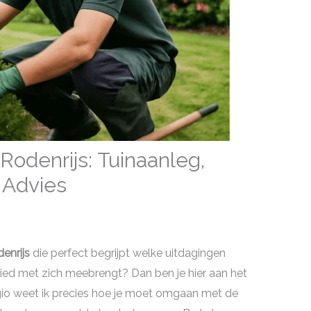
Rodenrijs: Tuinaanleg,
 Advies
enrijs
die perfect begrijpt welke uitdagingen
bied met zich meebrengt? Dan ben je hier aan het
 regio weet ik precies hoe je moet omgaan met de