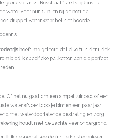
grondse tanks. Resultaat? Zelfs tijdens de
water voor hun tuin, en bij de heftige
een druppel water waar het niet hoorde.
odenrijs
odenrijs
heeft me geleerd dat elke tuin hier uniek
arom bied ik specifieke pakketten aan die perfect
gheden.
ge. Of het nu gaat om een simpel tuinpad of een
ate waterafvoer loop je binnen een paar jaar
itend met waterdoorlatende bestrating en zorg
ie rekening houdt met de zachte veenondergrond.
ruik ik gespecialiseerde funderingstechnieken