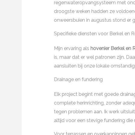
regenwateropvangsysteem met onder
droogste weken hadden ze voldoende 
onweersbuien in augustus stond er g
Specifieke diensten voor Berkel en R
Mijn ervaring als
hovenier Berkel en R
is, maar dat er wel patronen zijn. Da
aansluiten bij onze lokale omstandi
Drainage en fundering
Elk project begint met goede draina
complete herinrichting, zonder adequ
tegen problemen aan. Ik werk uitslu
altijd voor een stevige fundering d
Voor terrassen en overkappingen geb