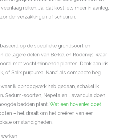
eenlaag reiken. Ja, dat kost iets meer in aanleg,
 zonder verzakkingen of scheuren.
gebaseerd op de specifieke grondsoort en
n de lagere delen van Berkel en Rodenrijs, waar
vooral met vochtminnende planten. Denk aan Iris
k, of Salix purpurea ‘Nana’ als compacte heg.
f waar ik ophoogwerk heb gedaan, schakel ik
en. Sedum-soorten, Nepeta en Lavandula doen
erhoogde bedden plant.
Wat een hovenier doet
poten – het draait om het creëren van een
 lokale omstandigheden.
 werken