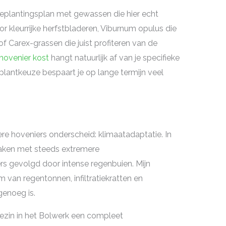
beplantingsplan met gewassen die hier echt
r kleurrijke herfstbladeren, Viburnum opulus die
f Carex-grassen die juist profiteren van de
hovenier kost
hangt natuurlijk af van je specifieke
 plantkeuze bespaart je op lange termijn veel
ere hoveniers onderscheid: klimaatadaptatie. In
aken met steeds extremere
 gevolgd door intense regenbuien. Mijn
van regentonnen, infiltratiekratten en
genoeg is.
 gezin in het Bolwerk een compleet