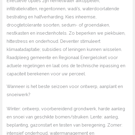
Effectieve opties zijn hemelwater afkoppelen,
infiltratiekratten, regentonnen, wadi’s, waterdoorlatende
bestrating en halfverharding. Kies inheemse,
droogtetolerante soorten, sedum- of groendaken,
nestkasten en insectenhotels. Zo beperken we piekbuien,
hittestress en onderhoud. Deventer stimuleert
klimaatadaptatie; subsidies of leningen kunnen wisselen.
Raadpleeg gemeente en Regionaal Energieloket voor
actuele regelingen en laat ons de technische inpassing en
capaciteit berekenen voor uw perceel.
Wanneer is het beste seizoen voor ontwerp, aanplant en
snoeiwerk?
Winter: ontwerp, voorbereidend grondwerk, harde aanleg
en snoei van geschikte bomen/struiken. Lente: aanleg,
beplanting, gazonstart en testen van beregening. Zomer:
intensief onderhoud, watermanagement en