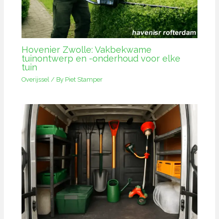
Hovenier Zwolle: Vakbekwame
tuinontwerp en -onderhoud voor elke
tuin
Overijssel
/ By
Piet Stamper