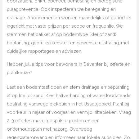
doorzaaien), onkruidbeheer, bemesting en biologische
plaagpreventie. Ook inspecteren we beregening en
drainage. Abonnementen worden maandelijks of periodiek
ingericht met vaste prijzen per scope en frequentie. We
stemmen het pakket af op bodemtype (klei of zand),
beplanting, gebruiksintensiteit en gewenste uitstraling, met
duidelijke rapportages en adviezen.
Hebben jullie tips voor bewoners in Deventer bij offerte en
plantkeuze?
Laat een bodemtest doen en stem drainage en beplanting
af op klei of zand. Kies halfverharding of waterdoorlatende
bestrating vanwege piekbuien in het IJsselgebied. Plant bij
voorkeur in najaar of voorjaar en vermijd hittepieken. Vraag
2–3 offertes met uitgesplitste posten en een
onderhoudsplan met nazorg. Overweeg
regenwateropvang en informeer naar lokale subsidies. Zo