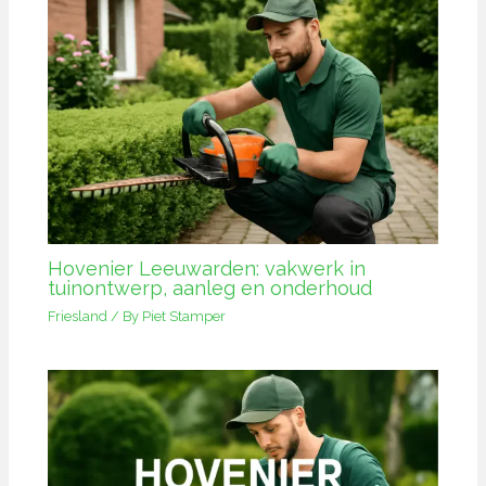
Hovenier Leeuwarden: vakwerk in
tuinontwerp, aanleg en onderhoud
Friesland
/ By
Piet Stamper