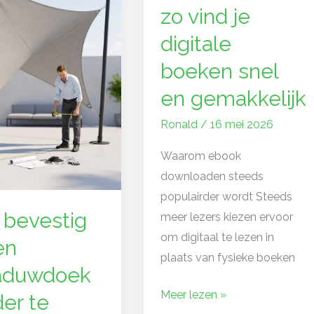
zo vind je
vind
wdoek
digitale
je
digitale
boeken snel
boeken
en gemakkelijk
snel
en
Ronald
/
16 mei 2026
gemakkelijk
Waarom ebook
downloaden steeds
populairder wordt Steeds
 bevestig
meer lezers kiezen ervoor
om digitaal te lezen in
en
plaats van fysieke boeken
aduwdoek
Meer lezen »
er te