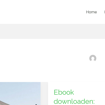
Home
Ebook
Ebook
g
downloaden:
downloaden:
zo