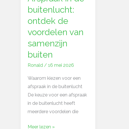
in
buitenlucht:
de
ontdek de
buitenlucht:
voordelen van
ontdek
de
samenzijn
voordelen
buiten
van
samenzijn
Ronald
/
16 mei 2026
buiten
Waarom kiezen voor een
afspraak in de buitenlucht
De keuze voor een afspraak
in de buitenlucht heeft
meerdere voordelen die
Meer lezen »