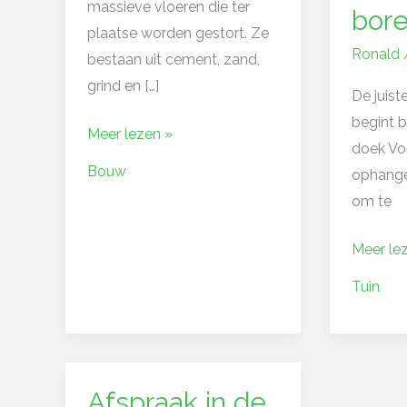
massieve vloeren die ter
bor
plaatse worden gestort. Ze
Ronald
bestaan uit cement, zand,
grind en […]
De juist
begint b
Meer lezen »
doek Vo
Bouw
ophangen
om te
Meer le
Tuin
Afspraak in de
Afspraak